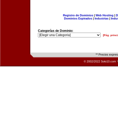
Registro de Dominios
|
Web Hosting
|
D
Dominios Expirados
|
Industrias
|
Indu
Categorías de Dominio:
[Pág. princi
** Precios expre
© 2002/2022 Solo10.com