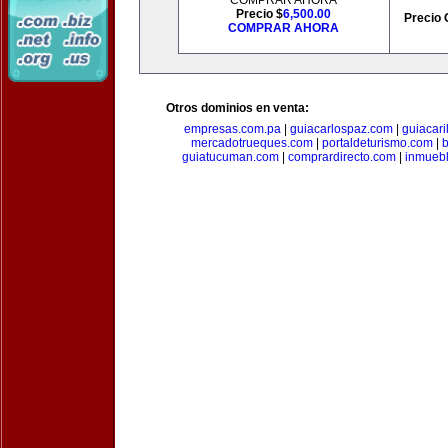
COMPRAR AHORA
Precio $
6,500.00
Precio 
COMPRAR AHORA
Otros dominios en venta:
empresas.com.pa
|
guiacarlospaz.com
|
guiacari
mercadotrueques.com
|
portaldeturismo.com
|
b
guiatucuman.com
|
comprardirecto.com
|
inmuebl