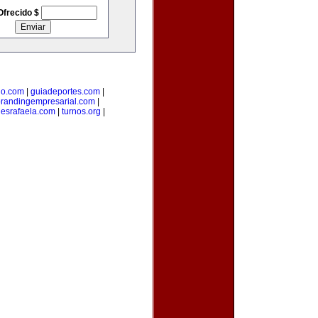
Ofrecido $
lo.com
|
guiadeportes.com
|
randingempresarial.com
|
esrafaela.com
|
turnos.org
|