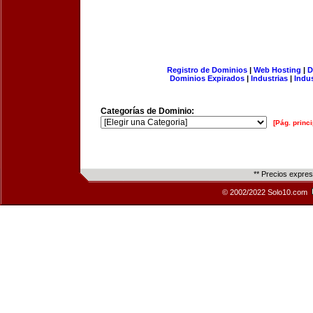
Registro de Dominios
|
Web Hosting
|
D
Dominios Expirados
|
Industrias
|
Indu
Categorías de Dominio:
[Pág. princi
** Precios expre
© 2002/2022 Solo10.com