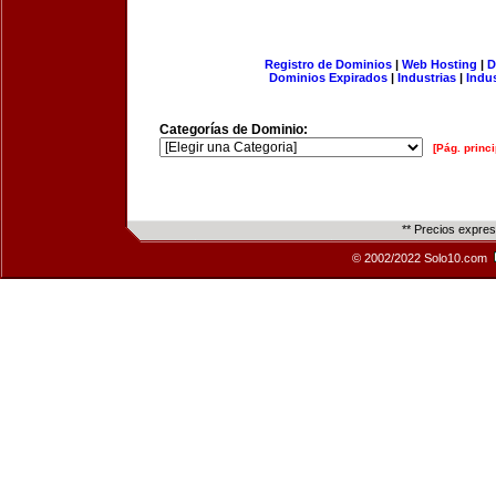
Registro de Dominios
|
Web Hosting
|
D
Dominios Expirados
|
Industrias
|
Indu
Categorías de Dominio:
[Pág. princi
** Precios expre
© 2002/2022 Solo10.com