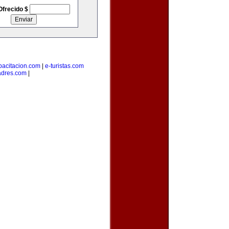
Ofrecido $
pacitacion.com
|
e-turistas.com
adres.com
|