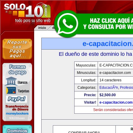
e-capacitacio
El dueño de este dominio lo ha
Mayusculas:
E-CAPACITACION.
Minusculas:
e-capacitacion.com
Longitud:
14 caracteres
Categorias:
EducaciÃ³n
,
Profesi
Precio:
$2,500.00
Visitar!
e-capacitacion.com
Serán consideradas ofer
R