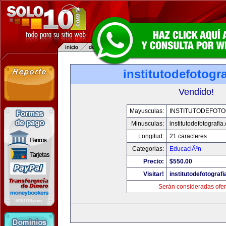
institutodefotogr
Vendido!
Mayusculas:
INSTITUTODEFOTO
Minusculas:
institutodefotografia
Longitud:
21 caracteres
Categorias:
EducaciÃ³n
Precio:
$550.00
Visitar!
institutodefotograf
Serán consideradas ofer