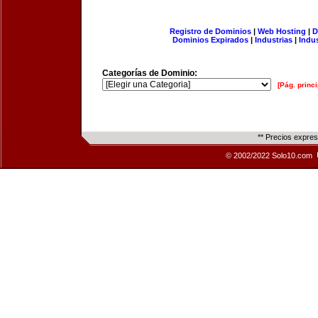
Registro de Dominios
|
Web Hosting
|
D
Dominios Expirados
|
Industrias
|
Indu
Categorías de Dominio:
[Pág. princi
** Precios expre
© 2002/2022 Solo10.com