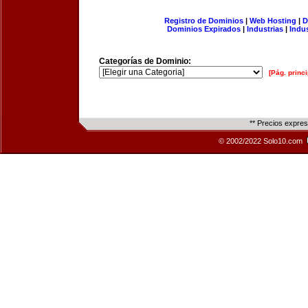
Registro de Dominios
|
Web Hosting
|
D
Dominios Expirados
|
Industrias
|
Indu
Categorías de Dominio:
[Pág. princi
** Precios expre
© 2002/2022 Solo10.com