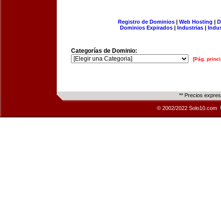
Registro de Dominios
|
Web Hosting
|
D
Dominios Expirados
|
Industrias
|
Indu
Categorías de Dominio:
[Pág. princi
** Precios expre
© 2002/2022 Solo10.com