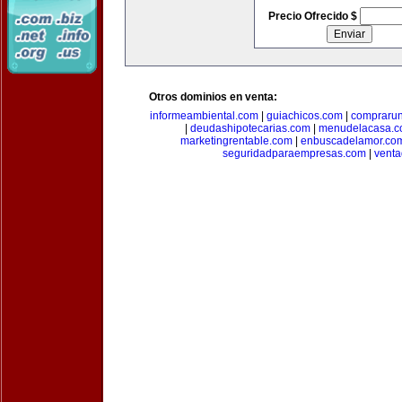
Precio Ofrecido $
Otros dominios en venta:
informeambiental.com
|
guiachicos.com
|
comprarun
|
deudashipotecarias.com
|
menudelacasa.
marketingrentable.com
|
enbuscadelamor.co
seguridadparaempresas.com
|
vent