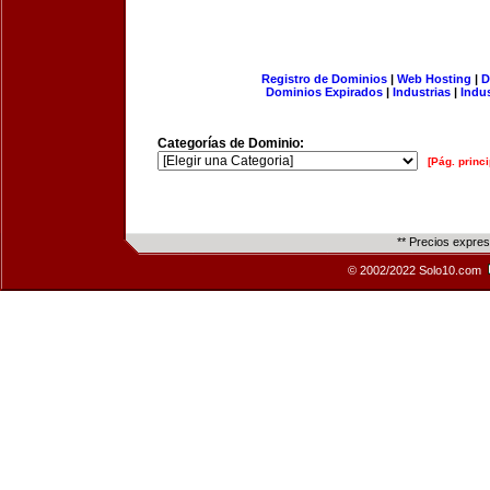
Registro de Dominios
|
Web Hosting
|
D
Dominios Expirados
|
Industrias
|
Indu
Categorías de Dominio:
[Pág. princi
** Precios expre
© 2002/2022 Solo10.com