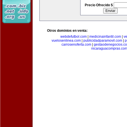
Precio Ofrecido $
Otros dominios en venta:
webdefutbol.com
|
medicinainfantil.com
|
v
vuelosenlinea.com
|
publicidadparamovil.com
|
p
carrosenoferta.com
|
gestaodenegocios.c
nicaraguacompras.co