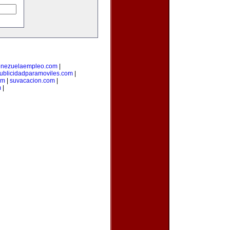
enezuelaempleo.com
|
ublicidadparamoviles.com
|
om
|
suvacacion.com
|
m
|