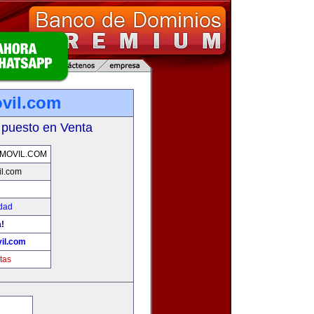
vil.com
 puesto en Venta
MOVIL.COM
il.com
idad
a!
il.com
tas