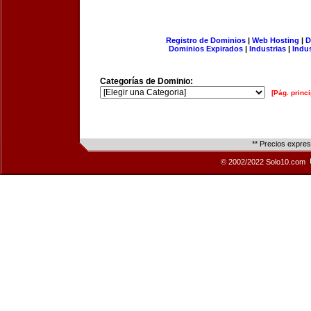
Registro de Dominios
|
Web Hosting
|
D
Dominios Expirados
|
Industrias
|
Indu
Categorías de Dominio:
[Pág. princi
** Precios expre
© 2002/2022 Solo10.com