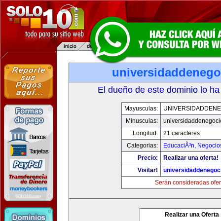
universidaddenego
El dueño de este dominio lo ha
Mayusculas:
UNIVERSIDADDENE
Minusculas:
universidaddenegoc
Longitud:
21 caracteres
Categorias:
EducaciÃ³n
,
Negocio
Precio:
Realizar una oferta!
Visitar!
universidaddenegoc
Serán consideradas ofer
Realizar una Oferta