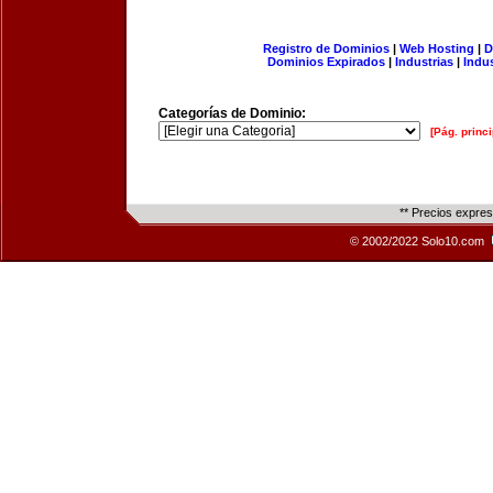
Registro de Dominios
|
Web Hosting
|
D
Dominios Expirados
|
Industrias
|
Indu
Categorías de Dominio:
[Pág. princi
** Precios expre
© 2002/2022 Solo10.com