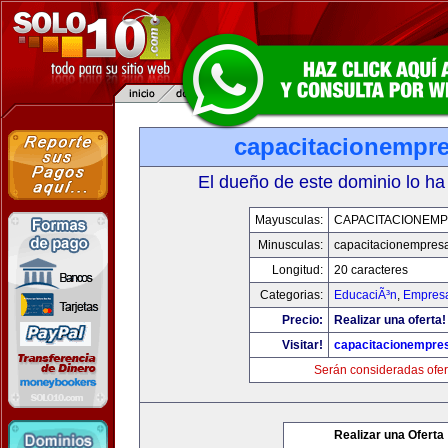
capacitacionempr
El dueño de este dominio lo ha
Mayusculas:
CAPACITACIONEM
Minusculas:
capacitacionempres
Longitud:
20 caracteres
Categorias:
EducaciÃ³n
,
Empresa
Precio:
Realizar una oferta!
Visitar!
capacitacionempre
Serán consideradas ofer
Realizar una Oferta