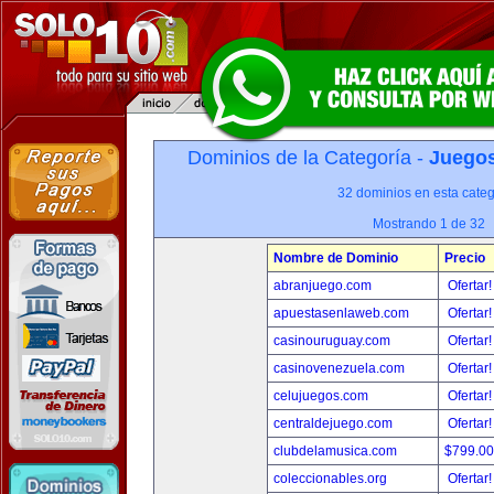
Dominios de la Categoría -
Juegos
32 dominios en esta categ
Mostrando 1 de 32
Nombre de Dominio
Precio
abranjuego.com
Ofertar
apuestasenlaweb.com
Ofertar
casinouruguay.com
Ofertar
casinovenezuela.com
Ofertar
celujuegos.com
Ofertar
centraldejuego.com
Ofertar
clubdelamusica.com
$799.0
coleccionables.org
Ofertar